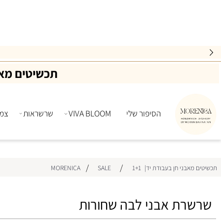
AN
מש
תכשיטים מאבני ח
הסיפור שלי
VIVA BLOOM
שרשראות
צמידים
/
/
ני חן בעבודת יד|MORENICA
1+1
SALE
רת אבני לבה שחורות