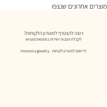
₪
0
180
הוספה לסל
הו
ם אחרונים שנצפו
רוצה להצטרף למועדון הלקוחות?
לקבלת הטבות ישירות בווטסאפ/email
לרישום למ
ועדון לקוחות -
morenica jewelry