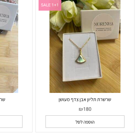
ם דומים
SALE 1+1
שרשרת תליון אבן צדף מעושן
שרשרת אב