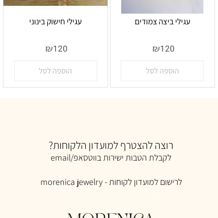
עגילי ביצה צמודים
עגילי חישוק בינוני
אין במלאי
אין במלאי
₪
₪
120
120
הוספה לסל
הוספה לסל
רוצה להצטרף למועדון הלקוחות?
לקבלת הטבות ישירות בווטסאפ/email
לרישום למ
ועדון לקוחות -
morenica jewelry