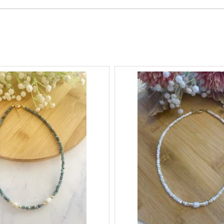
.
ת
ייצור.