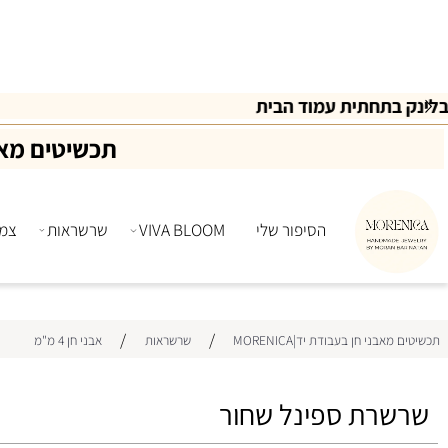
AN
מש
תכשיטים מאבני ח
הסיפור שלי
VIVA BLOOM
שרשראות
צמידים
/
/
ני חן בעבודת יד|MORENICA
שרשראות
אבני חן 4 מ"מ
רת ספינל שחור